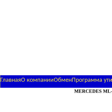
Главная
О компании
Обмен
Программа ут
MERCEDES ML-кла